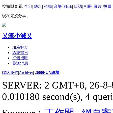
按類型查看:
全部
|
網址
|
視頻
|
音樂
|
Flash
|
日誌
|
相冊
|
圖片
|
投票
|
現在還沒分享。
乂笨小滅乂
加為好友
給我留言
打個招呼
發送消息
聯絡我們
|
Archiver
|
2000FUN論壇
SERVER: 2 GMT+8, 26-8-
0.010180 second(s), 4 queri
Sponsor：
工作間
,
網頁寄