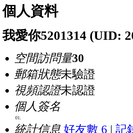
個人資料
我愛你5201314
(UID: 2
空間訪問量
30
郵箱狀態
未驗證
視頻認證
未認證
個人簽名
01.
統計信息
好友數 6
|
記錄