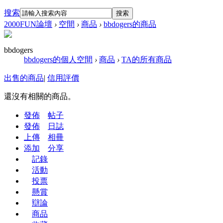
搜索
搜索
2000FUN論壇
›
空間
›
商品
›
bbdogers的商品
bbdogers
bbdogers的個人空間
›
商品
›
TA的所有商品
出售的商品
|
信用評價
還沒有相關的商品。
發佈
帖子
發佈
日誌
上傳
相冊
添加
分享
記錄
活動
投票
懸賞
辯論
商品