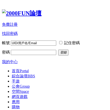
免費註冊
找回密碼
帳號
記住密碼
密碼
登錄
我的中心
首頁
Portal
綜合論壇
BBS
手遊
公會
Group
空間
Space
網頁遊戲
應用
購物