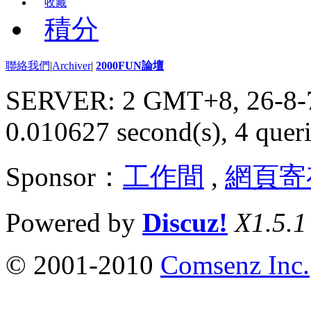
收藏
積分
聯絡我們
|
Archiver
|
2000FUN論壇
SERVER: 2 GMT+8, 26-8-
0.010627 second(s), 4 queri
Sponsor：
工作間
,
網頁寄
Powered by
Discuz!
X1.5.1
© 2001-2010
Comsenz Inc.