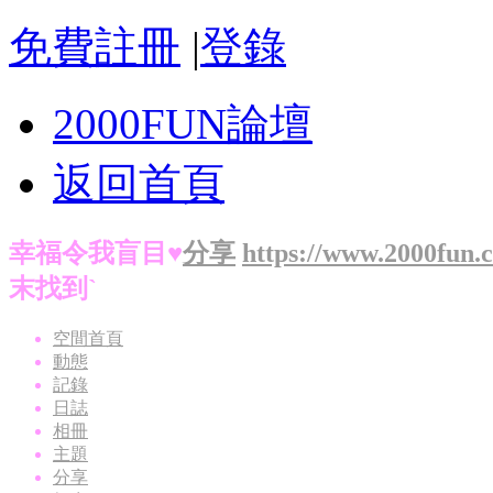
免費註冊
|
登錄
2000FUN論壇
返回首頁
幸福令我盲目♥
分享
https://www.2000fun.
末找到`
空間首頁
動態
記錄
日誌
相冊
主題
分享