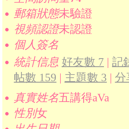
郵箱狀態
未驗證
視頻認證
未認證
個人簽名
統計信息
好友數 7
|
記錄
帖數 159
|
主題數 3
|
分
真實姓名
五講得aVa
性別
女
出生日期