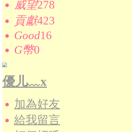
威望
278
貢獻
423
Good
16
G幣
0
優儿﹏x
加為好友
給我留言