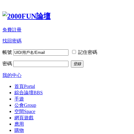
免費註冊
找回密碼
帳號
記住密碼
密碼
登錄
我的中心
首頁
Portal
綜合論壇
BBS
手遊
公會
Group
空間
Space
網頁遊戲
應用
購物