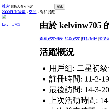
搜索
搜索
2000FUN論壇
›
空間
›
隱私提醒
由於 kelvinw
kelvinw705
查看好友列表
|
加為好友
|
打個招呼
|
發送
活躍概況
用戶組:
二星初級
註冊時間: 11-2-19
最後訪問: 14-3-20 
上次活動時間: 14-3-