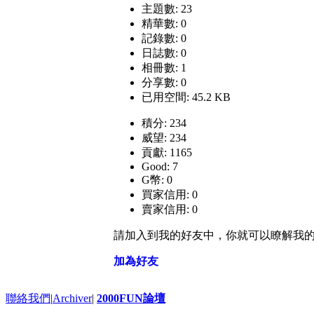
主題數: 23
精華數: 0
記錄數: 0
日誌數: 0
相冊數: 1
分享數: 0
已用空間: 45.2 KB
積分: 234
威望: 234
貢獻: 1165
Good: 7
G幣: 0
買家信用: 0
賣家信用: 0
請加入到我的好友中，你就可以瞭解我
加為好友
聯絡我們
|
Archiver
|
2000FUN論壇