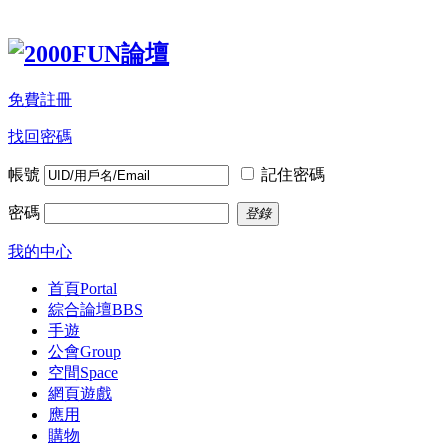
免費註冊
找回密碼
帳號
記住密碼
密碼
登錄
我的中心
首頁
Portal
綜合論壇
BBS
手遊
公會
Group
空間
Space
網頁遊戲
應用
購物