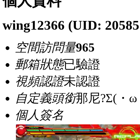
個人資料
wing12366
(UID: 20585
空間訪問量
965
郵箱狀態
已驗證
視頻認證
未認證
自定義頭銜
那尼?Σ(・ω
個人簽名