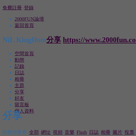
免費註冊
|
登錄
2000FUN論壇
返回首頁
NiL KingDom
分享
https://www.2000fun.c
空間首頁
動態
記錄
日誌
相冊
主題
分享
好友
留言板
個人資料
分享
按類型查看:
全部
|
網址
|
視頻
|
音樂
|
Flash
|
日誌
|
相冊
|
圖片
|
投票
|