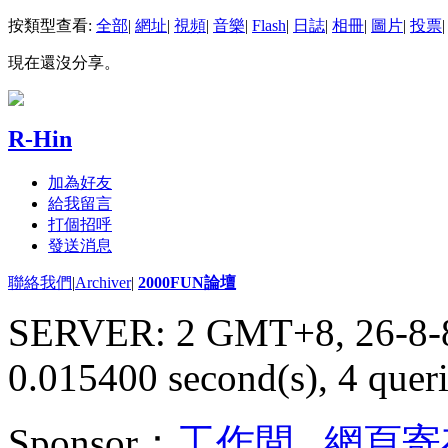
按類型查看:
全部
|
網址
|
視頻
|
音樂
|
Flash
|
日誌
|
相冊
|
圖片
|
投票
|
現在還沒分享。
R-Hin
加為好友
給我留言
打個招呼
發送消息
聯絡我們
|
Archiver
|
2000FUN論壇
SERVER: 2 GMT+8, 26-8-
0.015400 second(s), 4 queri
Sponsor：
工作間
,
網頁寄