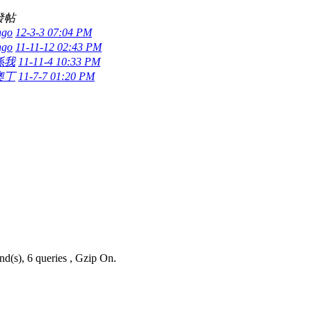
發帖
go
12-3-3 07:04 PM
go
11-11-12 02:43 PM
係我
11-11-4 10:33 PM
奧丁
11-7-7 01:20 PM
nd(s), 6 queries , Gzip On.