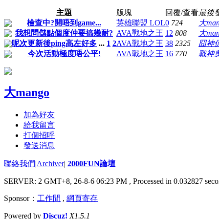
主題
版塊
回覆/查看
最後
檢查中?開唔到game...
英雄聯盟 LOL
0
724
大man
我想問儲點個度仲要搞幾耐?
AVA戰地之王
12
808
大man
呢次更新後ping高左好多
...
1
2
AVA戰地之王
38
2325
囧神
今次活動極度唔公平!
AVA戰地之王
16
770
戰神
大mango
加為好友
給我留言
打個招呼
發送消息
聯絡我們
|
Archiver
|
2000FUN論壇
SERVER: 2 GMT+8, 26-8-6 06:23 PM
, Processed in 0.032827 seco
Sponsor：
工作間
,
網頁寄存
Powered by
Discuz!
X1.5.1