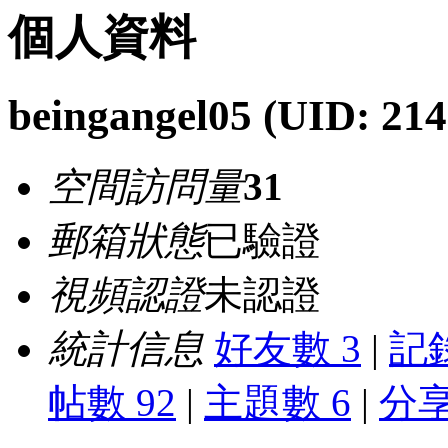
個人資料
beingangel05
(UID: 214
空間訪問量
31
郵箱狀態
已驗證
視頻認證
未認證
統計信息
好友數 3
|
記錄
帖數 92
|
主題數 6
|
分享