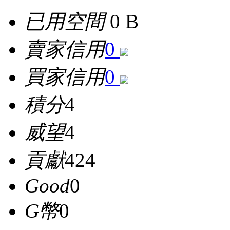
已用空間
0 B
賣家信用
0
買家信用
0
積分
4
威望
4
貢獻
424
Good
0
G幣
0