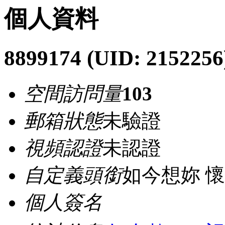
個人資料
8899174
(UID: 2152256
空間訪問量
103
郵箱狀態
未驗證
視頻認證
未認證
自定義頭銜
如今想妳 
個人簽名