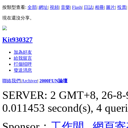
按類型查看:
全部
|
網址
|
視頻
|
音樂
|
Flash
|
日誌
|
相冊
|
圖片
|
投票
|
現在還沒分享。
Kit930327
加為好友
給我留言
打個招呼
發送消息
聯絡我們
|
Archiver
|
2000FUN論壇
SERVER: 2 GMT+8, 26-8-
0.011453 second(s), 4 queri
Sponsor：
工作間
,
網頁寄