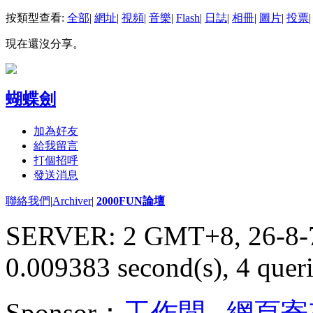
按類型查看:
全部
|
網址
|
視頻
|
音樂
|
Flash
|
日誌
|
相冊
|
圖片
|
投票
|
現在還沒分享。
蝴蝶劍
加為好友
給我留言
打個招呼
發送消息
聯絡我們
|
Archiver
|
2000FUN論壇
SERVER: 2 GMT+8, 26-8-
0.009383 second(s), 4 queri
Sponsor：
工作間
,
網頁寄