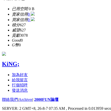
已用空間
0 B
賣家信用
0
買家信用
0
積分
627
威望
627
貢獻
3078
Good
0
G幣
0
KiNG;
加為好友
給我留言
打個招呼
發送消息
聯絡我們
|
Archiver
|
2000FUN論壇
SERVER: 2 GMT+8, 26-8-7 07:35 AM
, Processed in 0.013959 seco