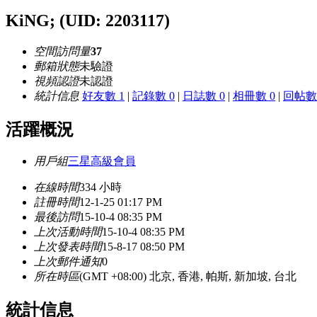
KiNG;
(UID: 2203117)
空間訪問量
37
郵箱狀態
未驗證
視頻認證
未認證
統計信息
好友數 1
|
記錄數 0
|
日誌數 0
|
相冊數 0
|
回帖數 
活躍概況
用戶組
三星高級會員
在線時間
334 小時
註冊時間
12-1-25 01:17 PM
最後訪問
15-10-4 08:35 PM
上次活動時間
15-10-4 08:35 PM
上次發表時間
15-8-17 08:50 PM
上次郵件通知
0
所在時區
(GMT +08:00) 北京, 香港, 帕斯, 新加坡, 台北
統計信息