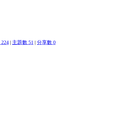
224
|
主題數 51
|
分享數 0