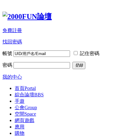
免費註冊
找回密碼
帳號
記住密碼
密碼
登錄
我的中心
首頁
Portal
綜合論壇
BBS
手遊
公會
Group
空間
Space
網頁遊戲
應用
購物