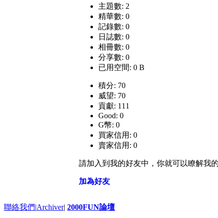
主題數: 2
精華數: 0
記錄數: 0
日誌數: 0
相冊數: 0
分享數: 0
已用空間: 0 B
積分: 70
威望: 70
貢獻: 111
Good: 0
G幣: 0
買家信用: 0
賣家信用: 0
請加入到我的好友中，你就可以瞭解我
加為好友
聯絡我們
|
Archiver
|
2000FUN論壇