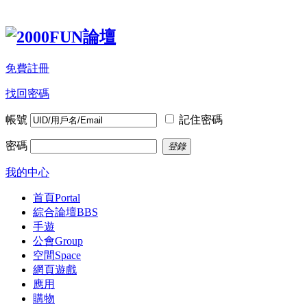
免費註冊
找回密碼
帳號
記住密碼
密碼
登錄
我的中心
首頁
Portal
綜合論壇
BBS
手遊
公會
Group
空間
Space
網頁遊戲
應用
購物