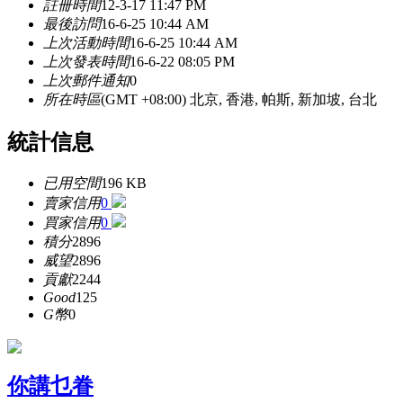
註冊時間
12-3-17 11:47 PM
最後訪問
16-6-25 10:44 AM
上次活動時間
16-6-25 10:44 AM
上次發表時間
16-6-22 08:05 PM
上次郵件通知
0
所在時區
(GMT +08:00) 北京, 香港, 帕斯, 新加坡, 台北
統計信息
已用空間
196 KB
賣家信用
0
買家信用
0
積分
2896
威望
2896
貢獻
2244
Good
125
G幣
0
你講乜眷