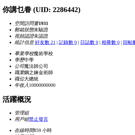
你講乜眷
(UID: 2286442)
空間訪問量
1931
郵箱狀態
未驗證
視頻認證
未認證
統計信息
好友數 21
|
記錄數 0
|
日誌數 0
|
相冊數 0
|
回帖數
畢業學校
魔術學校
學歷
中學
公司
魔法師公司
職業
鋼之鍊金術師
職位
大總統
年收入
10000000000
活躍概況
管理組
用戶組
禁止發言
在線時間
859 小時