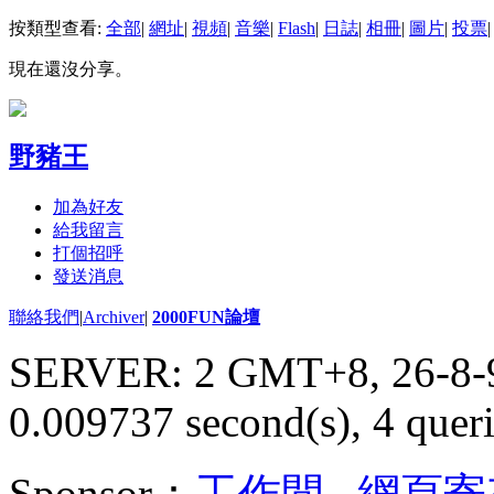
按類型查看:
全部
|
網址
|
視頻
|
音樂
|
Flash
|
日誌
|
相冊
|
圖片
|
投票
|
現在還沒分享。
野豬王
加為好友
給我留言
打個招呼
發送消息
聯絡我們
|
Archiver
|
2000FUN論壇
SERVER: 2 GMT+8, 26-8-
0.009737 second(s), 4 queri
Sponsor：
工作間
,
網頁寄