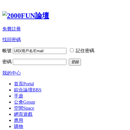
免費註冊
找回密碼
帳號
記住密碼
密碼
登錄
我的中心
首頁
Portal
綜合論壇
BBS
手遊
公會
Group
空間
Space
網頁遊戲
應用
購物