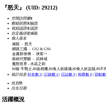
『怒天』
(UID: 29212)
空間訪問量
0
郵箱狀態
未驗證
視頻認證
未認證
自定義頭銜
滅殺
個人簽名
滅殺 - 怒天
網路三國 - GS2 & GS6
金庸群俠傳 - 俠客一
新絕代雙驕 - 武林城
魔獸世界 - 水晶之刺
80級 牛戰士,80血精獵,80食人妖薩滿,80食人妖盜賊,80
統計信息
好友數 0
|
記錄數 0
|
日誌數 0
|
相冊數 0
|
回帖數 
性別
男
出生日期
活躍概況