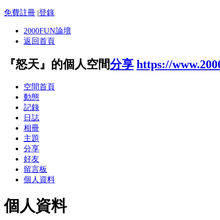
免費註冊
|
登錄
2000FUN論壇
返回首頁
『怒天』的個人空間
分享
https://www.200
空間首頁
動態
記錄
日誌
相冊
主題
分享
好友
留言板
個人資料
個人資料