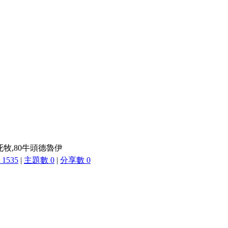
不死牧,80牛頭德魯伊
1535
|
主題數 0
|
分享數 0