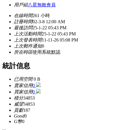
用戶組
八星無敵會員
在線時間
261 小時
註冊時間
02-3-8 12:00 AM
最後訪問
25-1-22 05:43 PM
上次活動時間
25-1-22 05:43 PM
上次發表時間
11-11-26 05:08 PM
上次郵件通知
0
所在時區
使用系統默認
統計信息
已用空間
0 B
賣家信用
0
買家信用
0
積分
34853
威望
34853
貢獻
187
Good
0
G幣
0