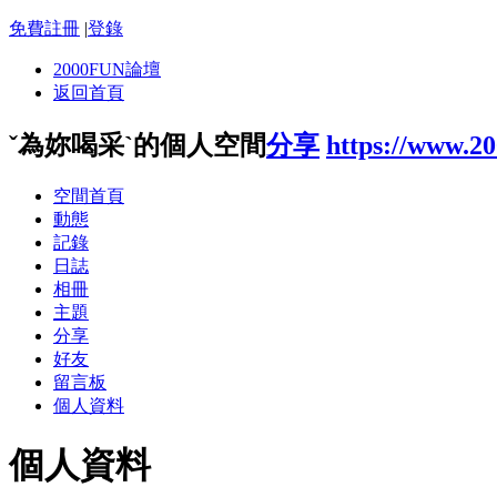
免費註冊
|
登錄
2000FUN論壇
返回首頁
ˇ為妳喝采`的個人空間
分享
https://www.2
空間首頁
動態
記錄
日誌
相冊
主題
分享
好友
留言板
個人資料
個人資料