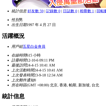
統計信息
好友數 59
|
記錄數 0
|
日誌數 0
|
相冊數 1
|
回帖數
性別
男
出生日期
1997 年 4 月 27 日
活躍概況
用戶組
五星白金會員
在線時間
615 小時
註冊時間
12-10-6 09:11 PM
最後訪問
24-4-15 10:41 AM
上次活動時間
24-4-15 10:41 AM
上次發表時間
23-9-18 12:34 AM
上次郵件通知
0
所在時區
(GMT +08:00) 北京, 香港, 帕斯, 新加坡, 台北
統計信息