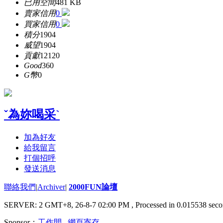
已用空間
481 KB
賣家信用
0
買家信用
0
積分
1904
威望
1904
貢獻
12120
Good
360
G幣
0
ˇ為妳喝采`
加為好友
給我留言
打個招呼
發送消息
聯絡我們
|
Archiver
|
2000FUN論壇
SERVER: 2 GMT+8, 26-8-7 02:00 PM
, Processed in 0.015538 seco
Sponsor：
工作間
,
網頁寄存