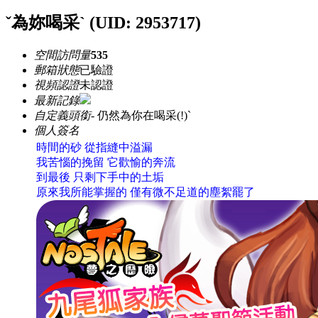
ˇ為妳喝采`
(UID: 2953717)
空間訪問量
535
郵箱狀態
已驗證
視頻認證
未認證
最新記錄
自定義頭銜
- 仍然為你在喝采(!)`
個人簽名
時間的砂 從指縫中溢漏
我苦惱的挽留 它歡愉的奔流
到最後 只剩下手中的土垢
原來我所能掌握的 僅有微不足道的塵絮罷了