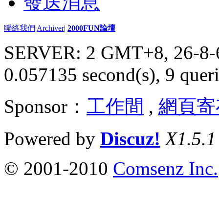
發送消息
聯絡我們
|
Archiver
|
2000FUN論壇
SERVER: 2 GMT+8, 26-8-
0.057135 second(s), 9 queri
Sponsor：
工作間
,
網頁寄
Powered by
Discuz!
X1.5.1
© 2001-2010
Comsenz Inc.