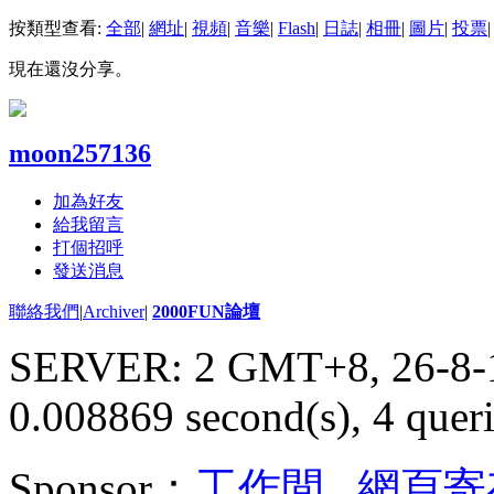
按類型查看:
全部
|
網址
|
視頻
|
音樂
|
Flash
|
日誌
|
相冊
|
圖片
|
投票
|
現在還沒分享。
moon257136
加為好友
給我留言
打個招呼
發送消息
聯絡我們
|
Archiver
|
2000FUN論壇
SERVER: 2 GMT+8, 26-8-
0.008869 second(s), 4 queri
Sponsor：
工作間
,
網頁寄