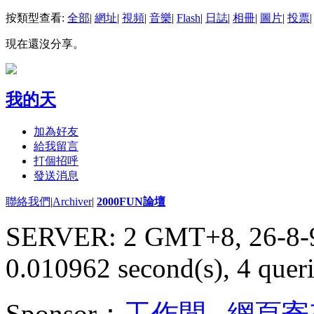
按類型查看:
全部
|
網址
|
視頻
|
音樂
|
Flash
|
日誌
|
相冊
|
圖片
|
投票
|
現在還沒分享。
我的天
加為好友
給我留言
打個招呼
發送消息
聯絡我們
|
Archiver
|
2000FUN論壇
SERVER: 2 GMT+8, 26-8-
0.010962 second(s), 4 queri
Sponsor：
工作間
,
網頁寄