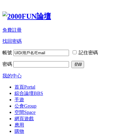
免費註冊
找回密碼
帳號
記住密碼
密碼
登錄
我的中心
首頁
Portal
綜合論壇
BBS
手遊
公會
Group
空間
Space
網頁遊戲
應用
購物