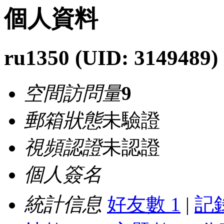
個人資料
ru1350
(UID: 3149489)
空間訪問量
9
郵箱狀態
未驗證
視頻認證
未認證
個人簽名
統計信息
好友數 1
|
記錄