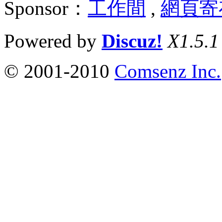
Sponsor：
工作間
,
網頁寄
Powered by
Discuz!
X1.5.1
© 2001-2010
Comsenz Inc.