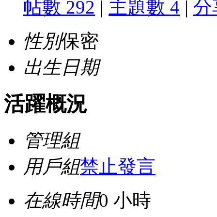
帖數 292
|
主題數 4
|
分
性別
保密
出生日期
活躍概況
管理組
用戶組
禁止發言
在線時間
0 小時