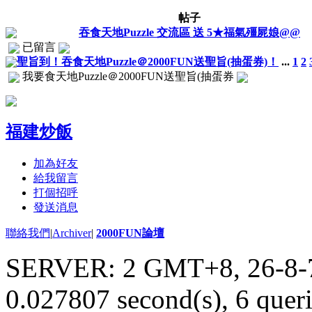
帖子
吞食天地Puzzle 交流區 送 5★福氣殭屍娘@@
已留言
聖旨到！吞食天地Puzzle＠2000FUN送聖旨(抽蛋券)！
...
1
2
我要食天地Puzzle＠2000FUN送聖旨(抽蛋券
福建炒飯
加為好友
給我留言
打個招呼
發送消息
聯絡我們
|
Archiver
|
2000FUN論壇
SERVER: 2 GMT+8, 26-8-
0.027807 second(s), 6 queri