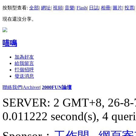
按類型查看:
全部
|
網址
|
視頻
|
音樂
|
Flash
|
日誌
|
相冊
|
圖片
|
投票
|
現在還沒分享。
喵鳴
加為好友
給我留言
打個招呼
發送消息
聯絡我們
|
Archiver
|
2000FUN論壇
SERVER: 2 GMT+8, 26-8-
0.011222 second(s), 4 queri
Sponsor：
工作間
,
網頁寄