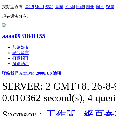
按類型查看:
全部
|
網址
|
視頻
|
音樂
|
Flash
|
日誌
|
相冊
|
圖片
|
投票
|
現在還沒分享。
aaaa0931841155
加為好友
給我留言
打個招呼
發送消息
聯絡我們
|
Archiver
|
2000FUN論壇
SERVER: 2 GMT+8, 26-8-
0.010362 second(s), 4 queri
Sponsor：
工作間
,
網頁寄