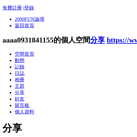
免費註冊
|
登錄
2000FUN論壇
返回首頁
aaaa0931841155的個人空間
分享
https://
空間首頁
動態
記錄
日誌
相冊
主題
分享
好友
留言板
個人資料
分享