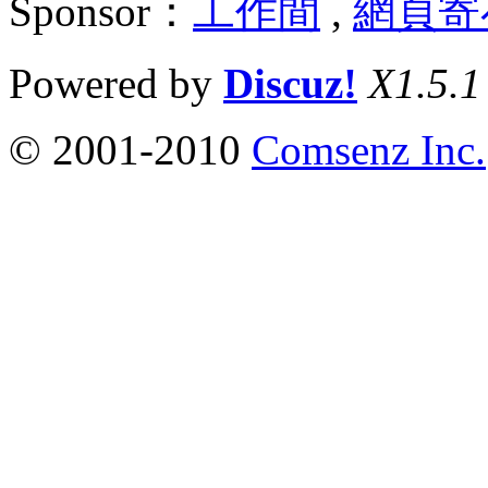
Sponsor：
工作間
,
網頁寄
Powered by
Discuz!
X1.5.1
© 2001-2010
Comsenz Inc.