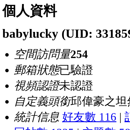
個人資料
babylucky
(UID: 33185
空間訪問量
254
郵箱狀態
已驗證
視頻認證
未認證
自定義頭銜
邱偉豪之坦
統計信息
好友數 116
|