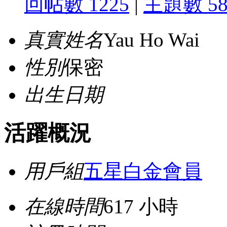
回帖數 1225
|
主題數 5
真實姓名
Yau Ho Wai
性別
保密
出生日期
活躍概況
用戶組
五星白金會員
在線時間
617 小時