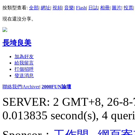
按類型查看:
全部
|
網址
|
視頻
|
音樂
|
Flash
|
日誌
|
相冊
|
圖片
|
投票
|
現在還沒分享。
長埼良美
加為好友
給我留言
打個招呼
發送消息
聯絡我們
|
Archiver
|
2000FUN論壇
SERVER: 2 GMT+8, 26-8-
0.013835 second(s), 4 queri
Sponsor：
工作間
,
網頁寄