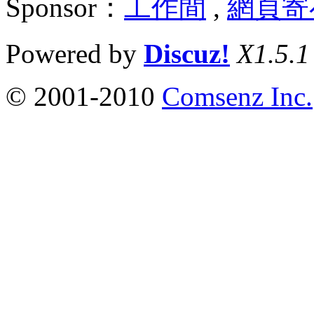
Sponsor：
工作間
,
網頁寄
Powered by
Discuz!
X1.5.1
© 2001-2010
Comsenz Inc.