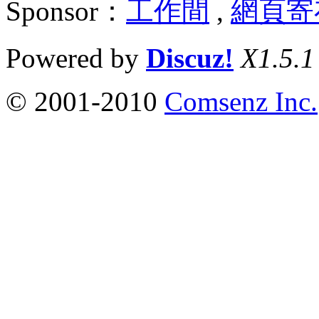
Sponsor：
工作間
,
網頁寄
Powered by
Discuz!
X1.5.1
© 2001-2010
Comsenz Inc.