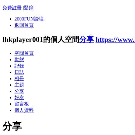
免費註冊
|
登錄
2000FUN論壇
返回首頁
lhkplayer001的個人空間
分享
https://www
空間首頁
動態
記錄
日誌
相冊
主題
分享
好友
留言板
個人資料
分享