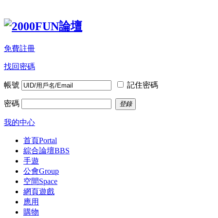
免費註冊
找回密碼
帳號
記住密碼
密碼
登錄
我的中心
首頁
Portal
綜合論壇
BBS
手遊
公會
Group
空間
Space
網頁遊戲
應用
購物