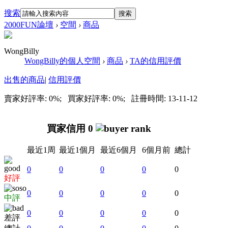
搜索
搜索
2000FUN論壇
›
空間
›
商品
WongBilly
WongBilly的個人空間
›
商品
›
TA的信用評價
出售的商品
|
信用評價
賣家好評率: 0%; 買家好評率: 0%; 註冊時間: 13-11-12
買家信用 0
最近1周
最近1個月
最近6個月
6個月前
總計
0
0
0
0
0
好評
0
0
0
0
0
中評
0
0
0
0
0
差評