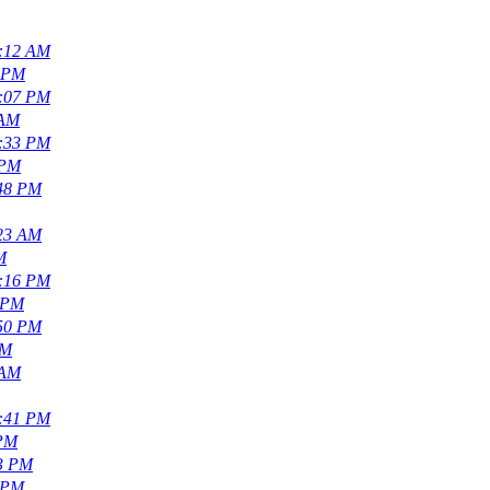
1:12 AM
4 PM
1:07 PM
 AM
2:33 PM
 PM
:48 PM
:23 AM
M
6:16 PM
 PM
:50 PM
AM
 AM
4:41 PM
 PM
53 PM
 PM