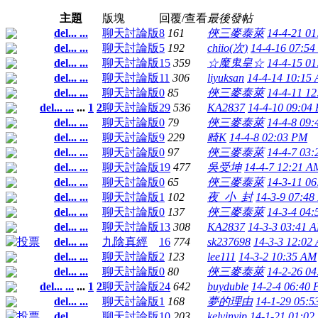
主題
版塊
回覆/查看
最後發帖
del... ...
聊天討論版
8
161
俠三麥泰萊
14-4-21 0
del... ...
聊天討論版
5
192
chiio(次)
14-4-16 07:5
del... ...
聊天討論版
15
359
☆魔鬼皇☆
14-4-15 0
del... ...
聊天討論版
11
306
liyuksan
14-4-14 10:15
del... ...
聊天討論版
0
85
俠三麥泰萊
14-4-11 1
del... ...
...
1
2
聊天討論版
29
536
KA2837
14-4-10 09:04
del... ...
聊天討論版
0
79
俠三麥泰萊
14-4-8 09
del... ...
聊天討論版
9
229
畸K
14-4-8 02:03 PM
del... ...
聊天討論版
0
97
俠三麥泰萊
14-4-7 03
del... ...
聊天討論版
19
477
吳受坤
14-4-7 12:21 A
del... ...
聊天討論版
0
65
俠三麥泰萊
14-3-11 0
del... ...
聊天討論版
1
102
夜_小_封
14-3-9 07:48
del... ...
聊天討論版
0
137
俠三麥泰萊
14-3-4 04
del... ...
聊天討論版
13
308
KA2837
14-3-3 03:41 
del... ...
九陰真經
16
774
sk237698
14-3-3 12:02
del... ...
聊天討論版
2
123
lee111
14-3-2 10:35 AM
del... ...
聊天討論版
0
80
俠三麥泰萊
14-2-26 0
del... ...
...
1
2
聊天討論版
24
642
buyduble
14-2-4 06:40
del... ...
聊天討論版
1
168
夢的理由
14-1-29 05:
del... ...
聊天討論版
10
203
kelvinyip
14-1-21 01:02