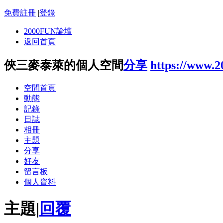
免費註冊
|
登錄
2000FUN論壇
返回首頁
俠三麥泰萊的個人空間
分享
https://www.
空間首頁
動態
記錄
日誌
相冊
主題
分享
好友
留言板
個人資料
主題
|
回覆