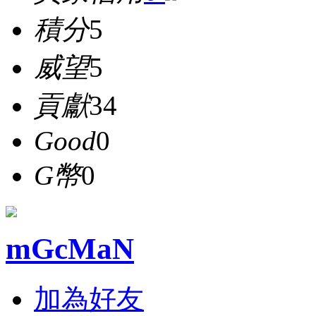
積分
5
威望
5
貢獻
34
Good
0
G幣
0
mGcMaN
加為好友