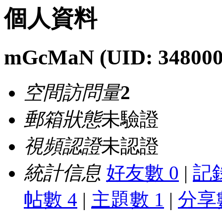
個人資料
mGcMaN
(UID: 348000
空間訪問量
2
郵箱狀態
未驗證
視頻認證
未認證
統計信息
好友數 0
|
記錄
帖數 4
|
主題數 1
|
分享數