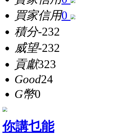
買家信用
0
積分
-232
威望
-232
貢獻
323
Good
24
G幣
0
你講乜能