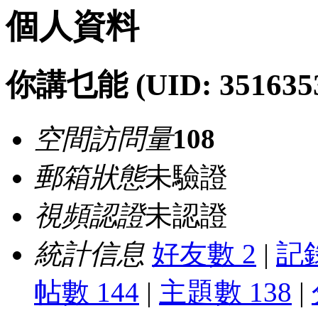
個人資料
你講乜能
(UID: 351635
空間訪問量
108
郵箱狀態
未驗證
視頻認證
未認證
統計信息
好友數 2
|
記錄
帖數 144
|
主題數 138
|