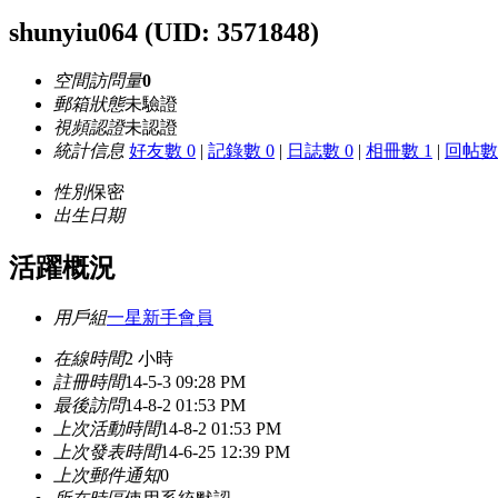
shunyiu064
(UID: 3571848)
空間訪問量
0
郵箱狀態
未驗證
視頻認證
未認證
統計信息
好友數 0
|
記錄數 0
|
日誌數 0
|
相冊數 1
|
回帖數 
性別
保密
出生日期
活躍概況
用戶組
一星新手會員
在線時間
2 小時
註冊時間
14-5-3 09:28 PM
最後訪問
14-8-2 01:53 PM
上次活動時間
14-8-2 01:53 PM
上次發表時間
14-6-25 12:39 PM
上次郵件通知
0