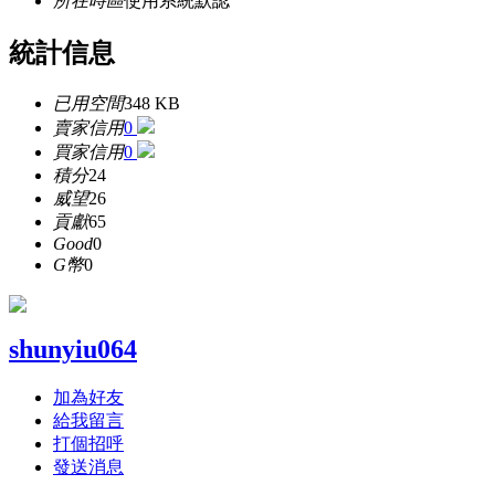
所在時區
使用系統默認
統計信息
已用空間
348 KB
賣家信用
0
買家信用
0
積分
24
威望
26
貢獻
65
Good
0
G幣
0
shunyiu064
加為好友
給我留言
打個招呼
發送消息