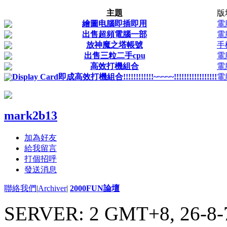
主題
版
繪圖电腦即插即用
電
出售超頻電腦一部
電
放神魔之塔帳號
手
出售三粒二手cpu
電
高效打機組合
電
Display Card即成高效打機組合!!!!!!!!!!!!~~~~~!!!!!!!!!!!!!!!!!
電
mark2b13
加為好友
給我留言
打個招呼
發送消息
聯絡我們
|
Archiver
|
2000FUN論壇
SERVER: 2 GMT+8, 26-8-