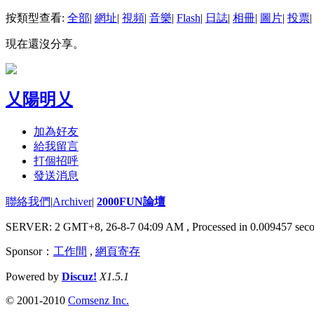
按類型查看:
全部
|
網址
|
視頻
|
音樂
|
Flash
|
日誌
|
相冊
|
圖片
|
投票
|
現在還沒分享。
乂陽明乂
加為好友
給我留言
打個招呼
發送消息
聯絡我們
|
Archiver
|
2000FUN論壇
SERVER: 2 GMT+8, 26-8-7 04:09 AM
, Processed in 0.009457 seco
Sponsor：
工作間
,
網頁寄存
Powered by
Discuz!
X1.5.1
© 2001-2010
Comsenz Inc.