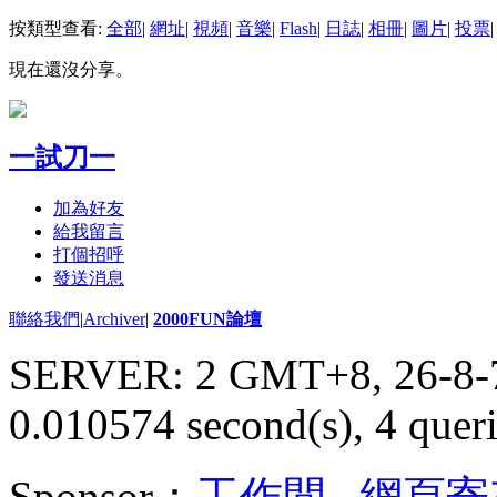
按類型查看:
全部
|
網址
|
視頻
|
音樂
|
Flash
|
日誌
|
相冊
|
圖片
|
投票
|
現在還沒分享。
一試刀一
加為好友
給我留言
打個招呼
發送消息
聯絡我們
|
Archiver
|
2000FUN論壇
SERVER: 2 GMT+8, 26-8-
0.010574 second(s), 4 queri
Sponsor：
工作間
,
網頁寄