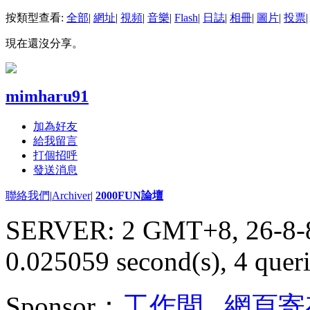
按類型查看:
全部
|
網址
|
視頻
|
音樂
|
Flash
|
日誌
|
相冊
|
圖片
|
投票
|
現在還沒分享。
mimharu91
加為好友
給我留言
打個招呼
發送消息
聯絡我們
|
Archiver
|
2000FUN論壇
SERVER: 2 GMT+8, 26-8-
0.025059 second(s), 4 queri
Sponsor：
工作間
,
網頁寄