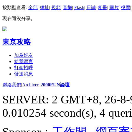
按類型查看:
全部
|
網址
|
視頻
|
音樂
|
Flash
|
日誌
|
相冊
|
圖片
|
投票
|
現在還沒分享。
東京攻略
加為好友
給我留言
打個招呼
發送消息
聯絡我們
|
Archiver
|
2000FUN論壇
SERVER: 2 GMT+8, 26-8-
0.010254 second(s), 4 queri
Sponsor：
工作間
,
網頁寄