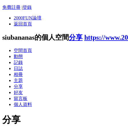
免費註冊
|
登錄
2000FUN論壇
返回首頁
siubananas的個人空間
分享
https://www.2
空間首頁
動態
記錄
日誌
相冊
主題
分享
好友
留言板
個人資料
分享