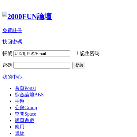
免費註冊
找回密碼
帳號
記住密碼
密碼
登錄
我的中心
首頁
Portal
綜合論壇
BBS
手遊
公會
Group
空間
Space
網頁遊戲
應用
購物