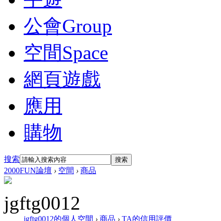
公會
Group
空間
Space
網頁遊戲
應用
購物
搜索
搜索
2000FUN論壇
›
空間
›
商品
jgftg0012
jgftg0012的個人空間
›
商品
›
TA的信用評價