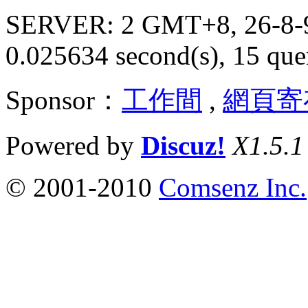
SERVER: 2 GMT+8, 26-8-
0.025634 second(s), 15 quer
Sponsor：
工作間
,
網頁寄
Powered by
Discuz!
X1.5.1
© 2001-2010
Comsenz Inc.