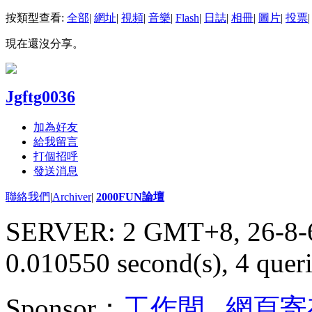
按類型查看:
全部
|
網址
|
視頻
|
音樂
|
Flash
|
日誌
|
相冊
|
圖片
|
投票
|
現在還沒分享。
Jgftg0036
加為好友
給我留言
打個招呼
發送消息
聯絡我們
|
Archiver
|
2000FUN論壇
SERVER: 2 GMT+8, 26-8-
0.010550 second(s), 4 queri
Sponsor：
工作間
,
網頁寄