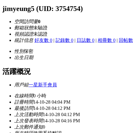
jimyeung5
(UID: 3754754)
空間訪問量
0
郵箱狀態
未驗證
視頻認證
未認證
統計信息
好友數 0
|
記錄數 0
|
日誌數 0
|
相冊數 0
|
回帖數 
性別
保密
出生日期
活躍概況
用戶組
一星新手會員
在線時間
0 小時
註冊時間
14-10-28 04:04 PM
最後訪問
14-10-28 04:12 PM
上次活動時間
14-10-28 04:12 PM
上次發表時間
14-10-28 04:16 PM
上次郵件通知
0