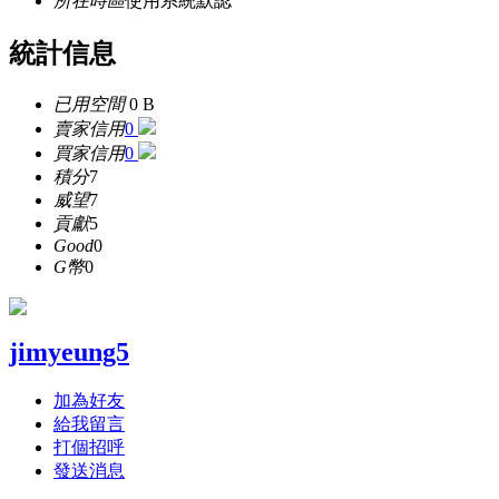
所在時區
使用系統默認
統計信息
已用空間
0 B
賣家信用
0
買家信用
0
積分
7
威望
7
貢獻
5
Good
0
G幣
0
jimyeung5
加為好友
給我留言
打個招呼
發送消息